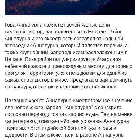
Гора Аннапурна является целой частью цепи
гималайских гор, расположенных в Непале. Район
Аннапурна и его окрестности составляют большой
заповедник Аннапурна, который является первым, а
также крупнейшим, заповедником расположенным в
Непале. Пока район популяризируется благодаря
небесной красоте и превосходным местам для горных
прогулок, территория уже стала домом для одних из
самых опасных гор в мире. Предлагаем вам взглянуть
на культуру, геологию и историю этих великанов.
Название хребта Аннапурна имеет огромное значение
для непальского народа. "Аннапурна" с санскрита
дословно переводится как «полно еды». Тем не менее,
чаще перевод означает «богиня урожая». Аннапурна
также является индийской богиней кухни, еды и
щедрости. В этом ключе, поля в районе Аннапурны