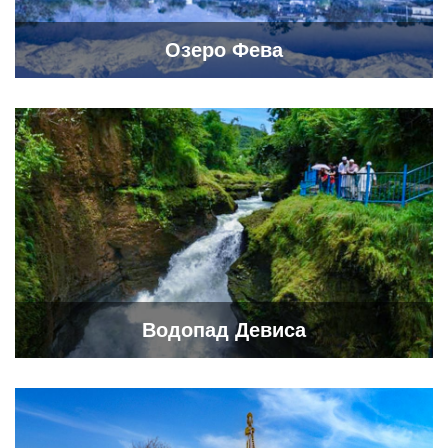
Озеро Фева
Водопад Девиса