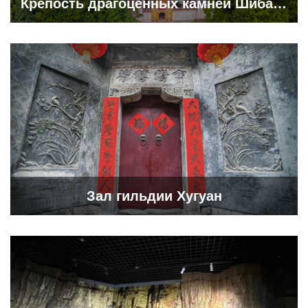
Крепость драгоценных камней Шибаочжай
Зал гильдии Хугуан