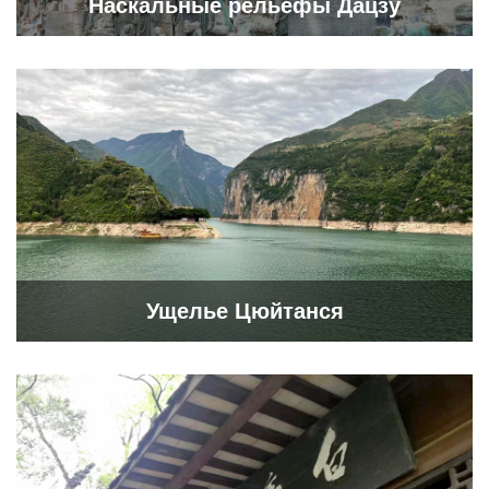
Наскальные рельефы Дацзу
Ущелье Цюйтанся