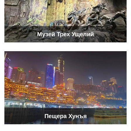
Музей Трех Ущелий
Пещера Хунъя