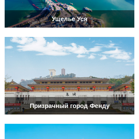
Ущелье Уся
Призрачный город Фенду