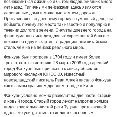
познакомиться с жизнью и бытом людей, живших много
лет назад. Типичными пейзажами здесь являются
деревянные дома и мощеные камнем дорожки.
Прогуливаясь по древнему городу в туманный день, вы
поймете, почему это место так известно и популярно в
течении долгого времени. Силуэты древнего города на
фоне туманных или дождливых окрестностей больше
похожи на одну из картин в традиционном китайском
стиле, чем на на пейзаж реального мира.
Фэнхуан был построен в 1704 году и имеет более
трехсотлетнюю историю. 28 марта 2008 года древний
город Фэнхуан был причислен к списку объектов
мирового наследия ЮНЕСКО. Известный
новозеландский писатель Реви Аллей писал о Фэнхуан
как о самом красивом древнем городе в Китае.
Фэнхуан условно можно разделит на две части: старый
и новый город. Старый город лежит напротив холмов
подле кристально-чистой реки Туцзян, протекающей
вдоль его улиц, это место является основным