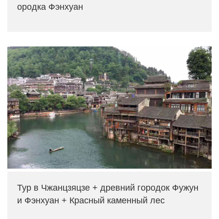
ородка Фэнхуан
Тур в Чжанцзяцзе + древний городок Фужун
и Фэнхуан + Красный каменный лес