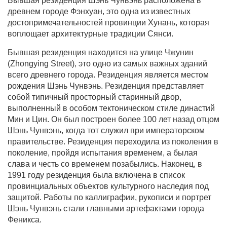
Бывшая резиденция Шэнь Чунвэнь расположена в
древнем городе Фэнхуан, это одна из известных
достопримечательностей провинции Хунань, которая
воплощает архитектурные традиции Сянси.
Бывшая резиденция находится на улице Чжунин
(Zhongying Street), это одно из самых важных зданий
всего древнего города. Резиденция является местом
рождения Шэнь Чунвэнь. Резиденция представляет
собой типичный просторный старинный двор,
выполненный в особом тектоническом стиле династий
Мин и Цин. Он был построен более 100 лет назад отцом
Шэнь Чунвэнь, когда тот служил при императорском
правительстве. Резиденция переходила из поколения в
поколение, пройдя испытания временем, а былая
слава и честь со временем позабылись. Наконец, в
1991 году резиденция была включена в список
провинциальных объектов культурного наследия под
защитой. Работы по каллиграфии, рукописи и портрет
Шэнь Чунвэнь стали главными артефактами города
Феникса.