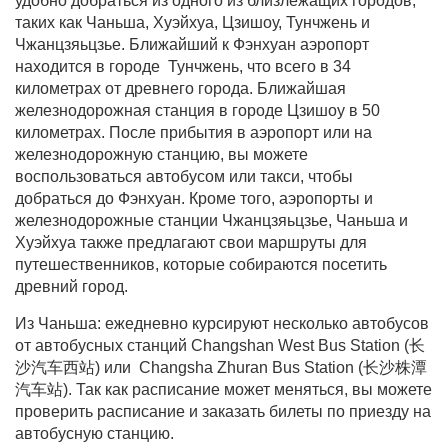
удобно добраться из одного из близлежащих городов,
таких как Чаньша, Хуэйхуа, Цзишоу, Тунчжень и
Чжанцзяьцзье. Ближайший к Фэнхуан аэропорт
находится в городе Тунчжень, что всего в 34
километрах от древнего города. Ближайшая
железнодорожная станция в городе Цзишоу в 50
километрах. После прибытия в аэропорт или на
железнодорожную станцию, вы можете
воспользоваться автобусом или такси, чтобы
добраться до Фэнхуан. Кроме того, аэропорты и
железнодорожные станции Чжанцзяьцзье, Чаньша и
Хуэйхуа также предлагают свои маршруты для
путешественников, которые собираются посетить
древний город.
Из Чаньша: ежедневно курсируют несколько автобусов
от автобусных станций Changshan West Bus Station (长
沙汽车西站) или Changsha Zhuran Bus Station (长沙株潭
汽车站). Так как расписание может меняться, вы можете
проверить расписание и заказать билеты по приезду на
автобусную станцию.