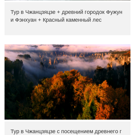
Тур в Чжанцзяцзе + древний городок Фужун
и Фэнхуан + Красный каменный лес
Тур в Чжанцзяцзе с посещением древнего г