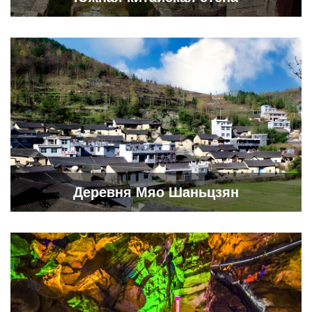
Деревня Мяо Шаньцзян