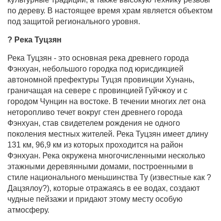
по дереву. В настоящее время храм является объектом
под защитой регионального уровня.
? Река Туцзян
Река Туцзян - это основная река древнего города
Фэнхуан, небольшого городка под юрисдикцией
автономной префектуры Туцзя провинции Хунань,
граничащая на севере с провинцией Гуйчжоу и с
городом Чунцин на востоке. В течении многих лет она
неторопливо течет вокруг стен древнего города
Фэнхуан, став свидетелем рождения не одного
поколения местных жителей. Река Туцзян имеет длину
131 км, 96,9 км из которых проходится на район
Фэнхуан. Река окружена многочисленными несколько
этажными деревянными домами, построенными в
стиле национального меньшинства Ту (известные как ?
Дацзялоу?), которые отражаясь в ее водах, создают
чудные пейзажи и придают этому месту особую
атмосферу.