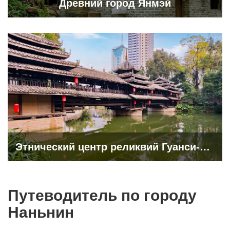
Древний город Янмэй
Этнический центр реликвий Гуанси-Чжуанского автономного района
Путеводитель по городу
Наньнин