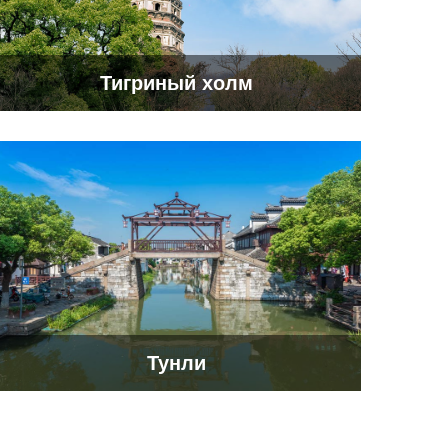
Тигриный холм
Тунли