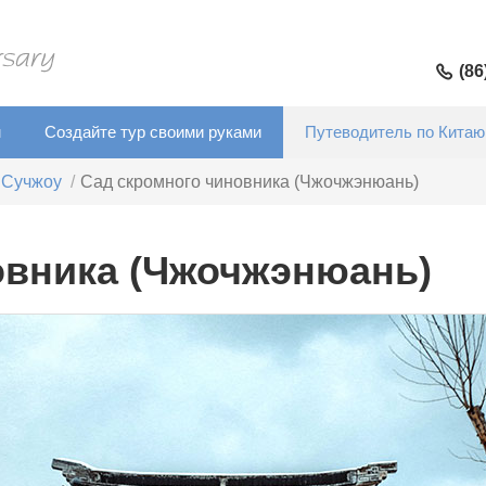
(86
м
Создайте тур своими руками
Путеводитель по Китаю
Сучжоу
Сад скромного чиновника (Чжочжэнюань)
овника (Чжочжэнюань)