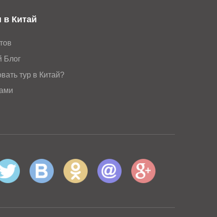
 в Китай
тов
й Блог
вать тур в Китай?
нами