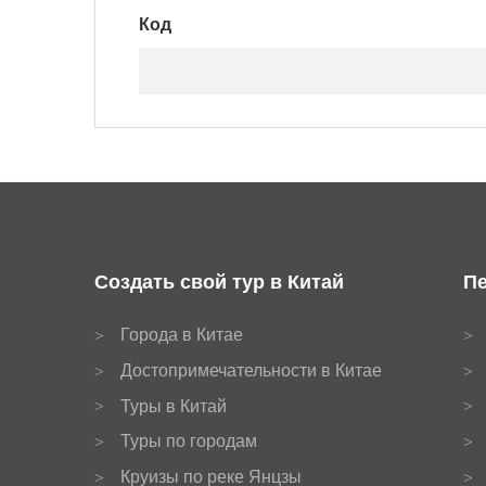
Код
Создать свой тур в Китай
Пе
Города в Китае
>
>
Достопримечательности в Китае
>
>
Туры в Китай
>
>
Туры по городам
>
>
Круизы по реке Янцзы
>
>