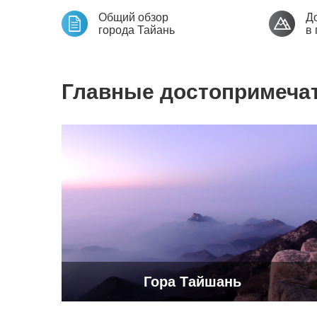
Общий обзор
Д
города Тайань
в 
Главные достопримеча
Гора Тайшань