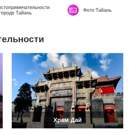
остопримечательности
Фото Тайань
городе Тайань
тельности
Храм Дай