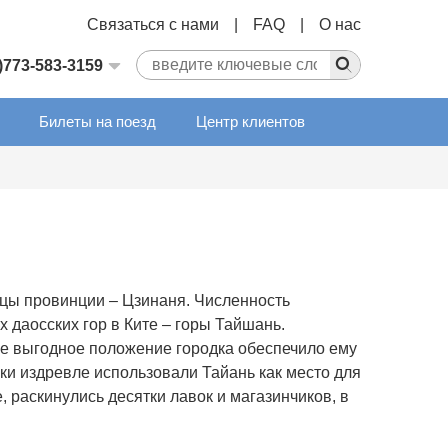
Связаться с нами
|
FAQ
|
О нас
)773-583-3159
Билеты на поезд
Центр клиентов
ицы провинции – Цзинаня. Численность
 даосских гор в Ките – горы Тайшань.
ое выгодное положение городка обеспечило ему
и издревле использовали Тайань как место для
 раскинулись десятки лавок и магазинчиков, в