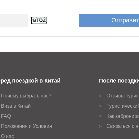
ред поездкой в Китай
После поездки
Почему выбрать нас?
Отзывы турис
>
Виза в Китай
Туристически
>
FAQ
Как заброниро
>
Положения и Условия
Связаться с 
>
О нас