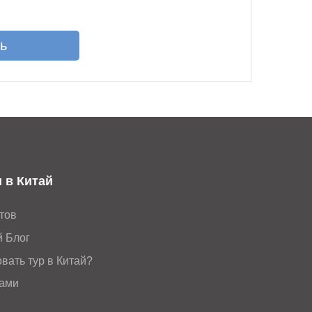
 в Китай
тов
й Блог
вать тур в Китай?
нами