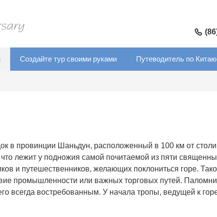
(86
м
Создайте тур своими руками
Путеводитель по Китаю
ок в провинции Шаньдун, расположенный в 100 км от стол
, что лежит у подножия самой почитаемой из пяти священных
ков и путешественников, желающих поклониться горе. Так
твие промышленности или важных торговых путей. Паломник
о всегда востребованным. У начала тропы, ведущей к горе,