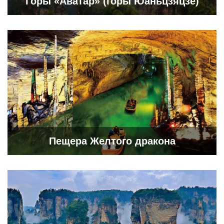
Горы «Аватар» (горы Юаньцзяцзе)
Пещера Желтого дракона