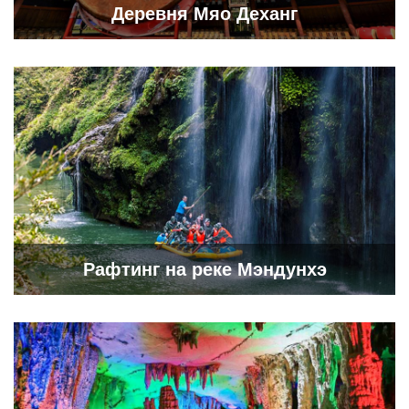
Деревня Мяо Деханг
Рафтинг на реке Мэндунхэ