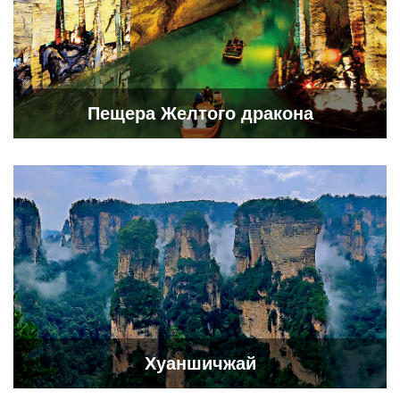
Пещера Желтого дракона
Хуаншичжай