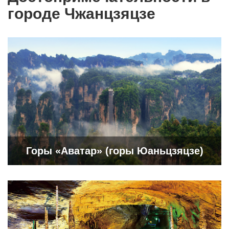
городе Чжанцзяцзе
Горы «Аватар» (горы Юаньцзяцзе)