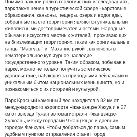
Помимо важной роли в геологических исследованиях,
парк также ценен в туристической сфере - карстовые
образования, каньоны, пещеры, озера и водопады,
собранные на его территории являются уникальными
живописными достопримечательностями. Народные
обычаи и искусство местных жителей, проживающих
на близлежащих территориях, такие как оригинальные
танцы "Маогусы" и "Махание рукой", включены в
нематериальное культурное наследие
государственного уровня. Таким образом, побывав в
парке, можно не только получить эстетическое
удовольствие, наблюдая за природными пейзажами и
уникальным бытом национальных меньшинств, но и
познакомиться с их историей и культурой.
Парк Красный каменный лес находится в 82 км от
международного аэропорта Чжанцзяцзе Хэхуа и в 27
км от выезда Гужан автомагистрали Чжанцзяцзе-
Хуаюань, между городами Чжанцзяцзе и древним
городом Фэнхуан. Чтобы добраться до парка, самым
удобным пунктом отправления станет город