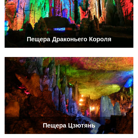
Пещера Драконьего Короля
Пещера Цзютянь