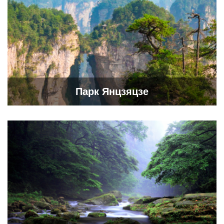
Парк Янцзяцзе